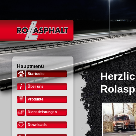
Hauptmenü
Herzli
Startseite
Rolasp
Über uns
Produkte
Dienstleistungen
Downloads